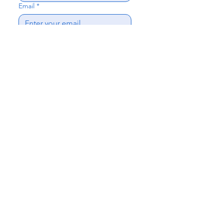
Email
*
Subject
Write a message
Send
Be proud
Société d'impact sociétal